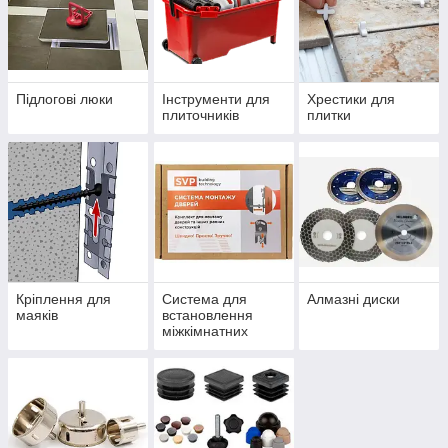
Підлогові люки
Інструменти для
Хрестики для
плиточників
плитки
Кріплення для
Система для
Алмазні диски
маяків
встановлення
міжкімнатних
дверей СМД-1