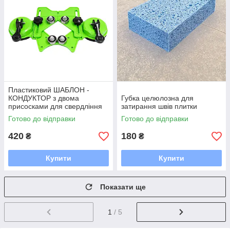
Пластиковий ШАБЛОН -
КОНДУКТОР з двома
Губка целюлозна для
присосками для свердління
затирання швів плитки
отворів
Готово до відправки
Готово до відправки
420
180
₴
₴
Купити
Купити
Показати ще
1
/ 5