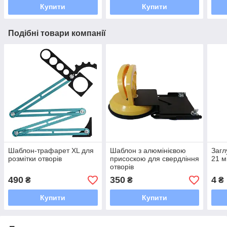
Купити
Купити
Подібні товари компанії
Шаблон-трафарет XL для
Шаблон з алюмінієвою
Загл
розмітки отворів
присоскою для свердління
21 м
отворів
490
350
4
₴
₴
₴
Купити
Купити