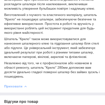
розгладити шпалери після наклеювання, виключивши
можливість утворення бульбашок повітря і надлишку клею.
Виготовлений з гнучкого та еластичного матеріалу, шпатель
"Крило" не пошкоджує шпалери, забезпечуючи безпечне та
ефективне використання. Простота в роботі та зручність у
використанні роблять цей інструмент придатним для будь-
якого рівня майстерності.
Шпатель "Крило" також може використовуватися для
нанесення шпалерного клею та підрізання шпалер біля стелі
або підлоги. Це універсальний інструмент, який забезпечує
ідеальний результат при роботі з різними типами шпалер,
включаючи паперові, вінілові, акрилові та флізелінові.
Незалежно від того, чи є професіоналом або новачком в
області ремонту, шпатель "Крило" 280мм допоможе вам
досягти ідеально гладкої поверхні шпалер без зайвих зусиль і
пошкоджень.
Приховати
Відгуки про товар