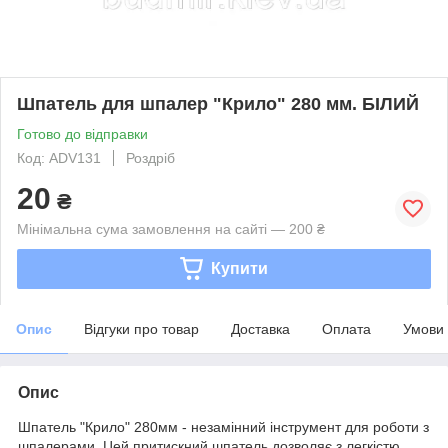
Шпатель для шпалер "Крило" 280 мм. БІЛИЙ
Готово до відправки
Код: ADV131
Роздріб
20
₴
Мінімальна сума замовлення на сайті — 200 ₴
Купити
Опис
Відгуки про товар
Доставка
Оплата
Умови
Опис
Шпатель "Крило" 280мм - незамінний інструмент для роботи з
шпалерами. Цей притискний шпатель дозволяє з легкістю