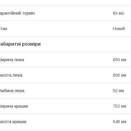
арантійний термін
60 міс
Стан
Новий
Габаритні розміри
Ширина люка
800 мм
исота люка
600 мм
либина люка
50 мм
ирина кришки
752 мм
исота кришки
548 мм