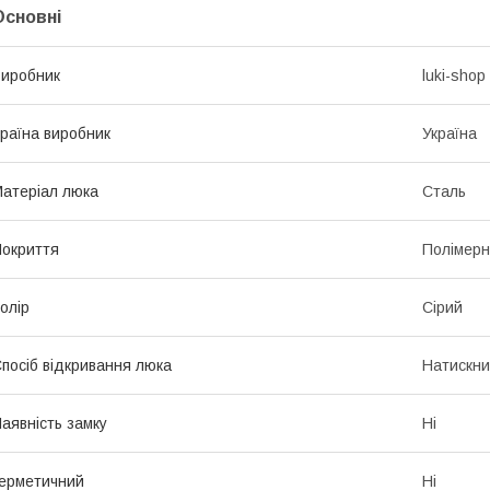
Основні
иробник
luki-shop
раїна виробник
Україна
атеріал люка
Сталь
окриття
Полімерн
олір
Сірий
посіб відкривання люка
Натискн
аявність замку
Ні
ерметичний
Ні