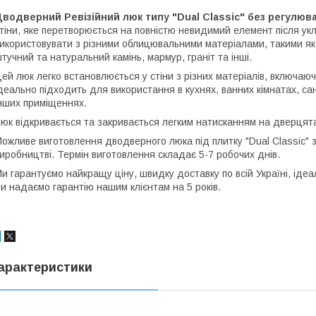
Дводверний Ревізійний люк типу "Dual Classic" без регулю
тіни, яке перетворюється на повністю невидимий елемент після у
икористовувати з різними облицювальними матеріалами, такими як к
тучний та натуральний камінь, мармур, граніт та інші.
ей люк легко встановлюється у стіни з різних матеріалів, включаючи 
деально підходить для використання в кухнях, ванних кімнатах, са
нших приміщеннях.
юк відкривається та закривається легким натисканням на дверцят
ожливе виготовлення дводверного люка під плитку "Dual Classic"
иробництві. Термін виготовлення складає 5-7 робочих днів.
и гарантуємо найкращу ціну, швидку доставку по всій Україні, ідеал
и надаємо гарантію нашим клієнтам на 5 років.
арактеристики