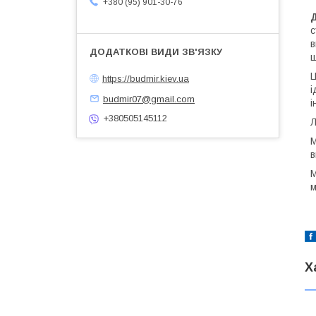
+380 (95) 901-30-76
с
в
ш
Ц
https://budmir.kiev.ua
і
budmir07@gmail.com
і
+380505145112
Л
М
в
М
м
Х