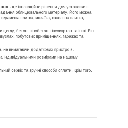
вання
- це інноваційне рішення для установки в
кладання облицювального матеріалу. Його можна
ерамічна плитка, мозаїка, кахельна плитка,
цеглу, бетон, пінобетон, гіпсокартон та інші. Він
нвузлах, побутових приміщеннях, гаражах та
а, не вимагаючи додаткових пристроїв.
 за індивідуальними розмірами на нашому
ьний сервіс та зручні способи оплати. Крім того,