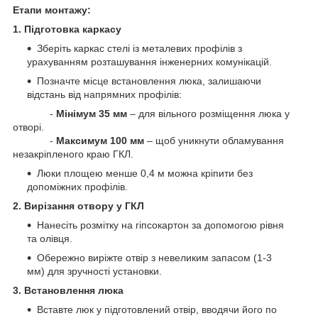
Етапи монтажу:
1. Підготовка каркасу
Зберіть каркас стелі із металевих профілів з
урахуванням розташування інженерних комунікацій.
Позначте місце встановлення люка, залишаючи
відстань від напрямних профілів:
-
Мінімум 35 мм
– для вільного розміщення люка у
отворі.
-
Максимум 100 мм
– щоб уникнути обламування
незакріпленого краю ГКЛ.
Люки площею менше 0,4 м можна кріпити без
допоміжних профілів.
2. Вирізання отвору у ГКЛ
Нанесіть розмітку на гіпсокартон за допомогою рівня
та олівця.
Обережно виріжте отвір з невеликим запасом (1-3
мм) для зручності установки.
3. Встановлення люка
Вставте люк у підготовлений отвір, вводячи його по