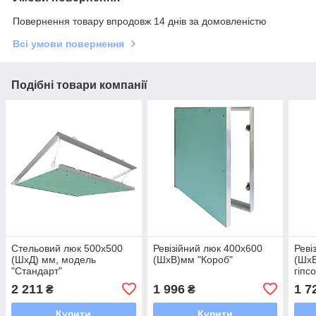
Повернення товару впродовж 14 днів за домовленістю
Всі умови повернення
Подібні товари компанії
Стельовий люк 500х500
Ревізійний люк 400х600
Реві
(ШхД) мм, модель
(ШхВ)мм "Короб"
(ШхВ
"Стандарт"
гіпс
2 211
1 996
1 7
₴
₴
Купити
Купити