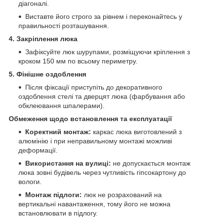
діагоналі.
Виставте його строго за рівнем і переконайтесь у
правильності розташування.
4. Закріплення люка
Зафіксуйте люк шурупами, розміщуючи кріплення з
кроком 150 мм по всьому периметру.
5. Фінішне оздоблення
Після фіксації приступіть до декоративного
оздоблення стелі та дверцят люка (фарбування або
обклеювання шпалерами).
Обмеження щодо встановлення та експлуатації
Коректний монтаж:
каркас люка виготовлений з
алюмінію і при неправильному монтажі можливі
деформації.
Використання на вулиці:
не допускається монтаж
люка зовні будівель через чутливість гіпсокартону до
вологи.
Монтаж підлоги:
люк не розрахований на
вертикальні навантаження, тому його не можна
встановлювати в підлогу.