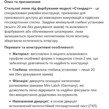
Опис та призначення
Стельові люки під фарбування моделі «Стандарт»
- це
спеціалізовані ревізійні конструкції, призначені для
прихованого доступу до інженерних комунікацій в підвісних
гіпсокартонних стелях. Завдяки мінімальній глибині установки
(всього 20 мм без урахування замків) та можливості
фарбування або обклеювання шпалерами, люки
залишаються практично непомітними після монтажу,
зберігаючи естетичність інтер'єру.
Переваги та конструктивні особливості
Матеріал:
виготовлені із міцного алюмінієвого
профілю особливої ​​форми з товщиною стінок 2 мм, що
забезпечує довговічність та надійність конструкції.
Глибина
: мінімальна глибина установки – лише 20
мм (без урахування замків).
Фіксація:
дверцята оснащені натискними
роликовими замками Mini Latch (Germany), які
дозволяють легко відкривати та надійно фіксувати люк
без використання додаткових інструментів.
Наповнення дверцят:
в основі дверцят
встановлений вологостійкий гіпсокартонний лист (ГКЛ)