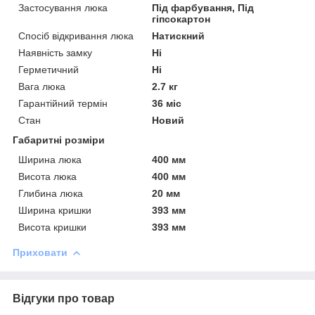
Застосування люка
Під фарбування, Під
гіпсокартон
Спосіб відкривання люка
Натискний
Наявність замку
Ні
Герметичний
Ні
Вага люка
2.7 кг
Гарантійний термін
36 міс
Стан
Новий
Габаритні розміри
Ширина люка
400 мм
Висота люка
400 мм
Глибина люка
20 мм
Ширина кришки
393 мм
Висота кришки
393 мм
Приховати
Відгуки про товар