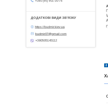
+380 (95) 901-30-76
П
І
д
П
https://budmir.kiev.ua
budmir07@gmail.com
+380505145112
Х