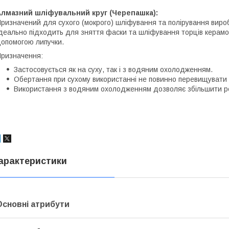
Алмазний шліфувальний круг (Черепашка):
ризначений для сухого (мокрого) шліфування та полірування виробі
деально підходить для зняття фаски та шліфування торців керамогр
опомогою липучки.
ризначення:
Застосовується як на суху, так і з водяним охолодженням.
Обертання при сухому використанні не повинно перевищувати 
Використання з водяним охолодженням дозволяє збільшити р
арактеристики
Основні атрибути