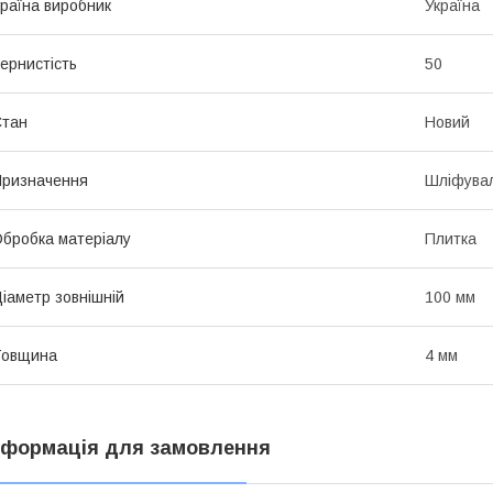
раїна виробник
Україна
ернистість
50
Стан
Новий
ризначення
Шліфува
бробка матеріалу
Плитка
іаметр зовнішній
100 мм
Товщина
4 мм
нформація для замовлення