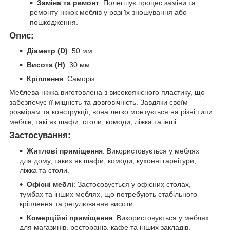
Заміна та ремонт
: Полегшує процес заміни та
ремонту ніжок меблів у разі їх зношування або
пошкодження.
Опис:
Діаметр (D)
: 50 мм
Висота (H)
: 30 мм
Кріплення
: Саморіз
Меблева ніжка виготовлена з високоякісного пластику, що
забезпечує її міцність та довговічність. Завдяки своїм
розмірам та конструкції, вона легко монтується на різні типи
меблів, такі як шафи, столи, комоди, ліжка та інші.
Застосування:
Житлові приміщення
: Використовується у меблях
для дому, таких як шафи, комоди, кухонні гарнітури,
ліжка та столи.
Офісні меблі
: Застосовується у офісних столах,
тумбах та інших меблях, що потребують стабільного
кріплення та регулювання висоти.
Комерційні приміщення
: Використовується у меблях
для магазинів, ресторанів, кафе та інших закладів.