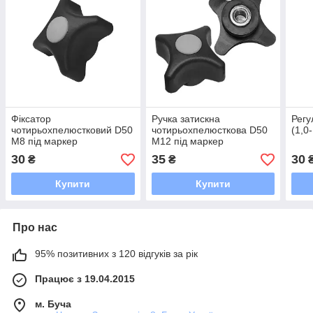
Фіксатор
Ручка затискна
Регу
чотирьохпелюстковий D50
чотирьохпелюсткова D50
(1,0-
M8 під маркер
M12 під маркер
30
35
30
₴
₴
Купити
Купити
Про нас
95% позитивних з 120 відгуків за рік
Працює з 19.04.2015
м. Буча