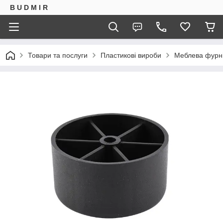
B U D M I R
Товари та послуги
Пластикові вироби
Меблева фурн