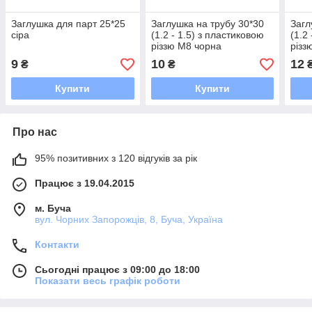
Заглушка для парт 25*25
Заглушка на трубу 30*30
Загл
сіра
(1.2 - 1.5) з пластиковою
(1.2
різзю М8 чорна
різз
9
10
12
₴
₴
Купити
Купити
Про нас
95% позитивних з 120 відгуків за рік
Працює з 19.04.2015
м. Буча
вул. Чорних Запорожців, 8, Буча, Україна
Контакти
Сьогодні працює з 09:00 до 18:00
Показати весь графік роботи