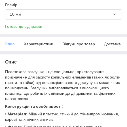
Розмір
10 мм
Готово до відправки
Опис
Характеристики
Відгуки про товар
Доставка
Опис
Пластикова заглушка - це спеціальне, пристосування
призначене для захисту кріпильних елементів (таких як болти,
гвинти та гайки) від несанкціонованого доступу та механічних
пошкоджень. Заглушки виготовляються з високоміцного
пластику, що робить їх стійкими до дії довкілля та фізичних
навантажень.
Конструкція та особливості:
•
Матеріал:
Міцний пластик, стійкий до УФ-випромінювання,
корозії та хімічних впливів.
•
Форма:
Різні форми та розміри, що підходять для