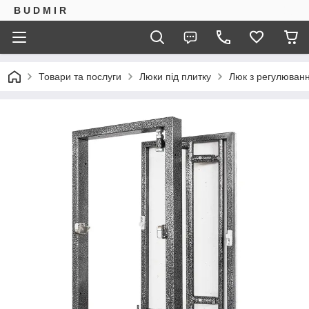
B U D M I R
Товари та послуги
Люки під плитку
Люк з регулюванн