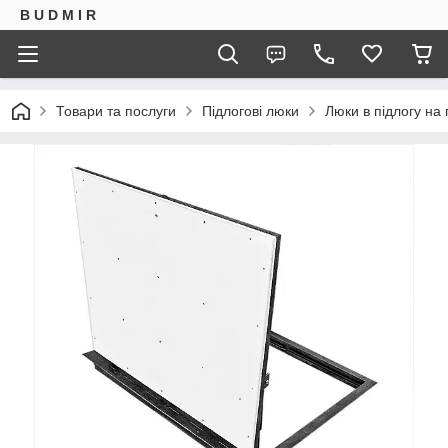
B U D M I R
Товари та послуги
Підлогові люки
Люки в підлогу на