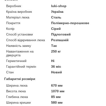
Виробник
luki-shop
Країна виробник
Україна
Матеріал люка
Сталь
Покриття
Полімерно-порошкове
Колір
Сірий
Спосіб установки
Підлоговий
Спосіб відкривання люка
Розпашній
Наявність замку
Так
Навантаження на
250 кг
дверцята
Герметичний
Ні
Гарантійний термін
36 міс
Стан
Новий
Габаритні розміри
Ширина люка
670 мм
Висота люка
1070 мм
Глибина люка
85 мм
Ширина кришки
580 мм