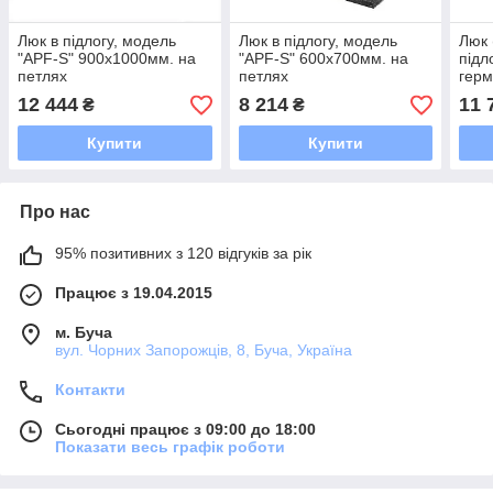
Люк в підлогу, модель
Люк в підлогу, модель
Люк 
"APF-S" 900х1000мм. на
"APF-S" 600х700мм. на
підл
петлях
петлях
герм
"APF
12 444
8 214
11 
₴
₴
Купити
Купити
Про нас
95% позитивних з 120 відгуків за рік
Працює з 19.04.2015
м. Буча
вул. Чорних Запорожців, 8, Буча, Україна
Контакти
Сьогодні працює з 09:00 до 18:00
Показати весь графік роботи