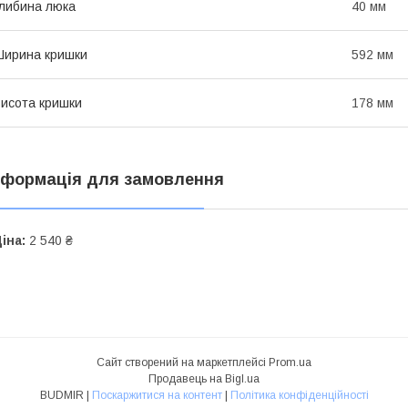
либина люка
40 мм
ирина кришки
592 мм
исота кришки
178 мм
нформація для замовлення
іна:
2 540 ₴
Сайт створений на маркетплейсі
Prom.ua
Продавець на Bigl.ua
BUDMIR |
Поскаржитися на контент
|
Політика конфіденційності