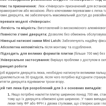
Опис та призначення:
Люк «Універсал» призначений для встановл
ерамогранітом або мозаїкою. Його ключовими перевагами є легка та
’ємні дверцята, які забезпечують максимальний доступ до ревізійно
ереваги моделі «Універсал»:
•
Легкість та міцність:
Виготовлений із високоякісного алюмінієв
•
Повністю з’ємні дверцята:
Дозволяє без обмежень обслуговувати
•
Німецькі натискні замки Mini Latch:
Забезпечують надійну фікса
•
Абсолютна непомітність
після монтажу та оздоблення.
•
Підходить для великих форматів плитки
(більше 700 мм) без 
•
Універсальне застосування:
Вирішує проблеми з доступом в скл
Принцип роботи
об відкрити дверцята люка, необхідно натиснути великими пальця
ідхиляються на 30 градусів, після чого потрібно від'єднати страхув
итягти дверцята піднімаючи трохи вгору.
ей тип люка був розроблений для 3-х основних випадків:
1.
Якщо потрібно наклеїти плитку шириною понад 700 мм, ста
тому що їх дверцята обмежені цією шириною. У таких випадка
люки типу ФР або ФРН з двома стулками, що створює шов і пог