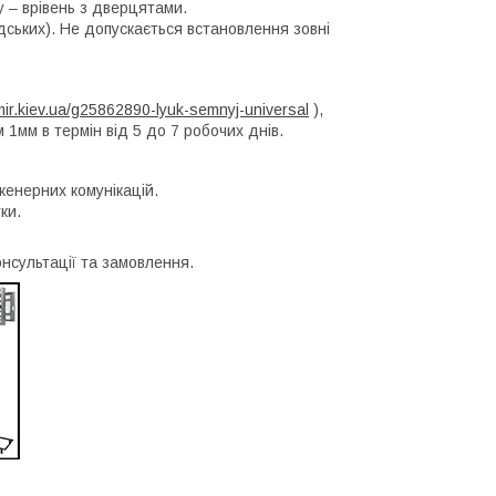
у – врівень з дверцятами.
ських). Не допускається встановлення зовні
mir.kiev.ua/g25862890-lyuk-semnyj-universal
),
1мм в термін від 5 до 7 робочих днів.
женерних комунікацій.
ки.
онсультації та замовлення.