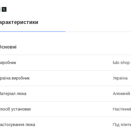
арактеристики
Основні
иробник
luki-shop
раїна виробник
Україна
атеріал люка
Алюміній
посіб установки
Настінни
астосування люка
Під плит