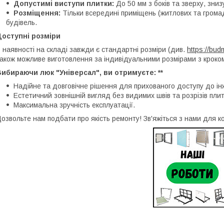
Допустимі виступи плитки:
До 50 мм з боків та зверху, зниз
Розміщення:
Тільки всередині приміщень (житлових та громад
будівель.
Доступні розміри
 наявності на складі завжди є стандартні розміри (див.
https://bud
акож можливе виготовлення за індивідуальними розмірами з кроком 
ибираючи люк "Універсал", ви отримуєте: **
Надійне та довговічне рішення для прихованого доступу до ін
Естетичний зовнішній вигляд без видимих швів та розрізів плит
Максимальна зручність експлуатації.
озвольте нам подбати про якість ремонту! Зв'яжіться з нами для к