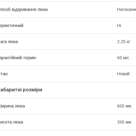
посіб відкривання люка
Натискн
ерметичний
Ні
ага люка
2.25 кг
арантійний термін
60 міс
Стан
Новий
Габаритні розміри
Ширина люка
600 мм
исота люка
200 мм