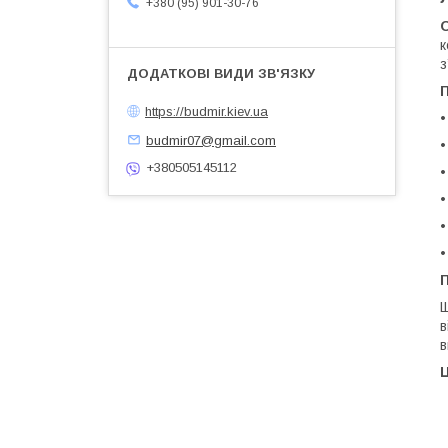
+380 (95) 901-30-76
к
з
П
https://budmir.kiev.ua
budmir07@gmail.com
+380505145112
Щ
в
в
Ц