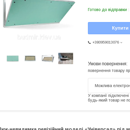
Готово до відправки
Купити
+380959013076
повернення товару п
У компанії підключені
будь-який товар не п
Люк-невидимка ревізійний моделі «Універсал» під м