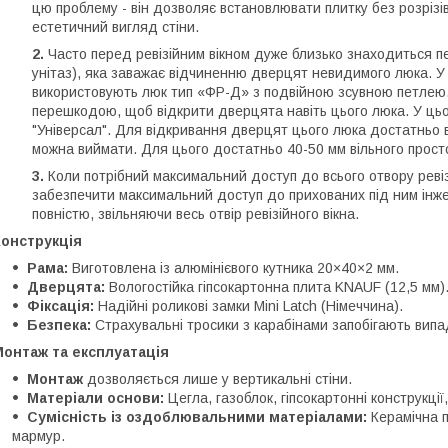
цю проблему - він дозволяє встановлювати плитку без розрізів
естетичний вигляд стіни.
2.
Часто перед ревізійним вікном дуже близько знаходиться п
унітаз), яка заважає відчиненню дверцят невидимого люка. У
використовують люк тип «ФР-Д» з подвійною зсувною петлею.
перешкодою, щоб відкрити дверцята навіть цього люка. У цьо
"Універсал". Для відкривання дверцят цього люка достатньо в
можна виймати. Для цього достатньо 40-50 мм вільного прос
3.
Коли потрібний максимальний доступ до всього отвору ревізі
забезпечити максимальний доступ до прихованих під ним інже
повністю, звільняючи весь отвір ревізійного вікна.
Конструкція
Рама:
Виготовлена із алюмінієвого кутника 20×40×2 мм.
Дверцята:
Вологостійка гіпсокартонна плита KNAUF (12,5 мм)
Фіксація:
Надійні роликові замки Mini Latch (Німеччина).
Безпека:
Страхувальні тросики з карабінами запобігають вип
Монтаж та експлуатація
Монтаж
дозволяється лише у вертикальні стіни.
Матеріали основи:
Цегла, газоблок, гіпсокартонні конструкції,
Сумісність із оздоблювальними матеріалами:
Керамічна п
мармур.