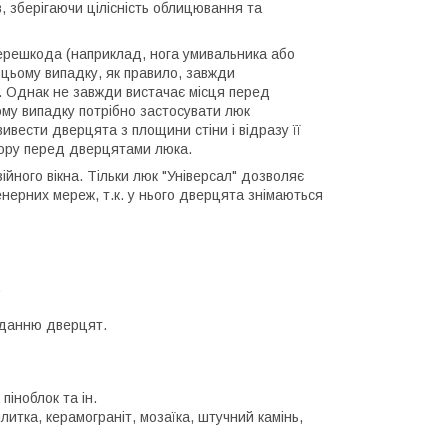
, зберігаючи цілісність облицювання та
ерешкода (наприклад, нога умивальника або
 цьому випадку, як правило, завжди
 Однак не завжди вистачає місця перед
му випадку потрібно застосувати люк
ивести дверцята з площини стіни і відразу її
тору перед дверцятами люка.
йного вікна. Тільки люк "Універсал" дозволяє
нерних мереж, т.к. у нього дверцята знімаються
.
аданню дверцят.
 піноблок та ін.
литка, керамограніт, мозаїка, штучний камінь,