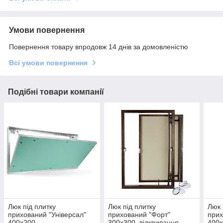
Умови повернення
Повернення товару впродовж 14 днів за домовленістю
Всі умови повернення
Подібні товари компанії
Люк під плитку
Люк під плитку
Люк 
прихований "Універсал"
прихований "Форт"
прих
400х200
300х300, відкривання
400