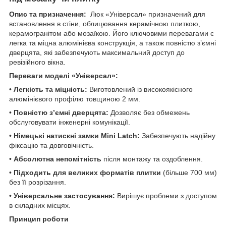
Опис та призначення:
Люк «Універсал» призначений для
встановлення в стіни, облицювання керамічною плиткою,
керамогранітом або мозаїкою. Його ключовими перевагами є
легка та міцна алюмінієва конструкція, а також повністю з’ємні
дверцята, які забезпечують максимальний доступ до
ревізійного вікна.
Переваги моделі «Універсал»:
•
Легкість та міцність:
Виготовлений із високоякісного
алюмінієвого профілю товщиною 2 мм.
•
Повністю з’ємні дверцята:
Дозволяє без обмежень
обслуговувати інженерні комунікації.
•
Німецькі натискні замки Mini Latch:
Забезпечують надійну
фіксацію та довговічність.
•
Абсолютна непомітність
після монтажу та оздоблення.
•
Підходить для великих форматів плитки
(більше 700 мм)
без її розрізання.
•
Універсальне застосування:
Вирішує проблеми з доступом
в складних місцях.
Принцип роботи