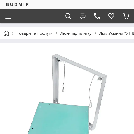
B U D M I R
Товари та послуги
Люки під плитку
Люк з'ємний "УН