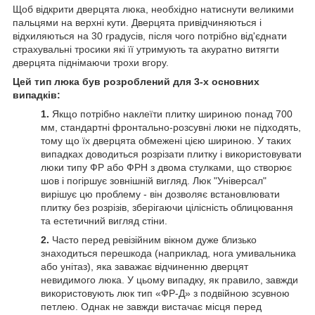
Щоб відкрити дверцята люка, необхідно натиснути великими
пальцями на верхні кути. Дверцята привідчиняються і
відхиляються на 30 градусів, після чого потрібно від'єднати
страхувальні тросики які її утримують та акуратно витягти
дверцята піднімаючи трохи вгору.
Цей тип люка був розроблений для 3-х основних
випадків:
1.
Якщо потрібно наклеїти плитку шириною понад 700
мм, стандартні фронтально-розсувні люки не підходять,
тому що їх дверцята обмежені цією шириною. У таких
випадках доводиться розрізати плитку і використовувати
люки типу ФР або ФРН з двома стулками, що створює
шов і погіршує зовнішній вигляд. Люк "Універсал"
вирішує цю проблему - він дозволяє встановлювати
плитку без розрізів, зберігаючи цілісність облицювання
та естетичний вигляд стіни.
2.
Часто перед ревізійним вікном дуже близько
знаходиться перешкода (наприклад, нога умивальника
або унітаз), яка заважає відчиненню дверцят
невидимого люка. У цьому випадку, як правило, завжди
використовують люк тип «ФР-Д» з подвійною зсувною
петлею. Однак не завжди вистачає місця перед