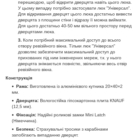
перешкодою, щоб відкрити дверцята навіть цього люка.
У цьому випадку потрібно застосувати люк "Універсал".
Для відкривання дверцят цього люка достатньо вивести
дверцята з площини стіни і відразу її можна виймати.
Для цього достатньо 40-50 мм вільного простору перед
дверцятами люка.
3.
Коли потрібний максимальний доступ до всього
отвору ревізійного вікна. Тільки люк "Універсал"
дозволяє забезпечити максимальний доступ до
прихованих під ним інженерних мереж, т.к. у нього
дверцята знімаються повністю, звільняючи весь отвір
ревізійного вікна.
Конструкція
Рама:
Виготовлена із алюмінієвого кутника 20×40×2
мм.
Дверцята:
Вологостійка гіпсокартонна плита KNAUF
(12,5 мм).
Фіксація:
Надійні роликові замки Mini Latch
(Німеччина).
Безпека:
Страхувальні тросики з карабінами
запобігають випаданню дверцят.