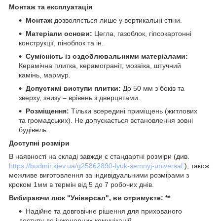
Монтаж та експлуатація
Монтаж
дозволяється лише у вертикальні стіни.
Матеріали основи:
Цегла, газоблок, гіпсокартонні
конструкції, піноблок та ін.
Сумісність із оздоблювальними матеріалами:
Керамічна плитка, керамограніт, мозаїка, штучний
камінь, мармур.
Допустимі виступи плитки:
До 50 мм з боків та
зверху, знизу – врівень з дверцятами.
Розміщення:
Тільки всередині приміщень (житлових
та громадських). Не допускається встановлення зовні
будівель.
Доступні розміри
В наявності на складі завжди є стандартні розміри (див.
https://budmir.kiev.ua/g25862890-lyuk-semnyj-universal
), також
можливе виготовлення за індивідуальними розмірами з
кроком 1мм в термін від 5 до 7 робочих днів.
Вибираючи люк "Універсал", ви отримуєте: **
Надійне та довговічне рішення для прихованого
доступу до інженерних комунікацій.