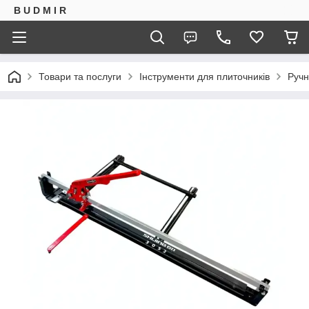
B U D M I R
Товари та послуги
Інструменти для плиточників
Ручн