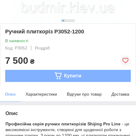
Ручний плиткоріз P3052-1200
В наявності
Код: P3052
Роздріб
7 500
₴
Купити
Опис
Характеристики
Відгуки про товар
Доставка
Опис
Професійна серія ручних плиткорізів Shijing Pro Line
- це
високоякісні інструменти, створені для щоденної роботи з
різанням плитки. З різом до 1200 мм, ці плиткорізи призначені