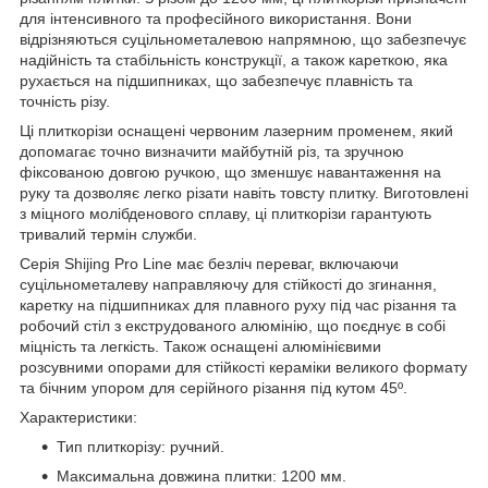
для інтенсивного та професійного використання. Вони
відрізняються суцільнометалевою напрямною, що забезпечує
надійність та стабільність конструкції, а також кареткою, яка
рухається на підшипниках, що забезпечує плавність та
точність різу.
Ці плиткорізи оснащені червоним лазерним променем, який
допомагає точно визначити майбутній різ, та зручною
фіксованою довгою ручкою, що зменшує навантаження на
руку та дозволяє легко різати навіть товсту плитку. Виготовлені
з міцного молібденового сплаву, ці плиткорізи гарантують
тривалий термін служби.
Серія Shijing Pro Line має безліч переваг, включаючи
суцільнометалеву направляючу для стійкості до згинання,
каретку на підшипниках для плавного руху під час різання та
робочий стіл з екструдованого алюмінію, що поєднує в собі
міцність та легкість. Також оснащені алюмінієвими
розсувними опорами для стійкості кераміки великого формату
та бічним упором для серійного різання під кутом 45º.
Характеристики:
Тип плиткорізу: ручний.
Максимальна довжина плитки: 1200 мм.