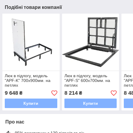
Подібні товари компанії
Люк в підлогу, модель
Люк в підлогу, модель
Люк 
"APF-K" 700х900мм. на
"APF-S" 600х700мм. на
"APF
петлях
петлях
петл
9 648
8 214
8 4
₴
₴
Купити
Купити
Про нас