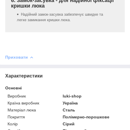
6. Замок-засувка - для надійної фіксації
кришки люка
Надійний замок-засувка забезпечує швидке та
легке замикання кришки люка.
Приховати
Характеристики
Основні
Виробник
luki-shop
Країна виробник
Україна
Матеріал люка
Сталь
Покриття
Полімерно-порошкове
Колір
Сірий