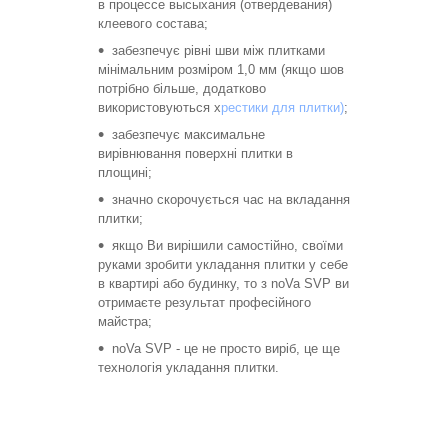
в процессе высыхания (отвердевания)
клеевого состава;
забезпечує рівні шви між плитками
мінімальним розміром 1,0 мм (якщо шов
потрібно більше, додатково
використовуються х
рестики для плитки)
;
забезпечує максимальне
вирівнювання поверхні плитки в
площині;
значно скорочується час на вкладання
плитки;
якщо Ви вирішили самостійно, своїми
руками зробити укладання плитки у себе
в квартирі або будинку, то з noVa SVP ви
отримаєте результат професійного
майстра;
noVa SVP - це не просто виріб, це ще
технологія укладання плитки.