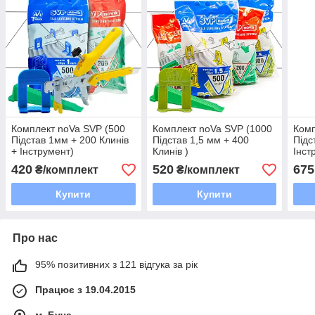
Комплект noVa SVP (500
Комплект noVa SVP (1000
Комп
Підстав 1мм + 200 Клинів
Підстав 1,5 мм + 400
Підс
+ Інструмент)
Клинів )
Інст
420
520
675
₴/комплект
₴/комплект
Купити
Купити
Про нас
95% позитивних з 121 відгука за рік
Працює з 19.04.2015